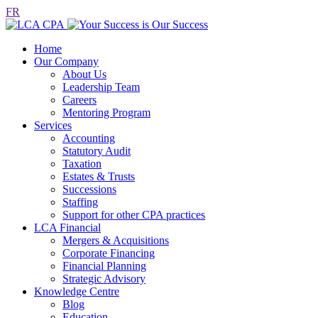
FR
Home
Our Company
About Us
Leadership Team
Careers
Mentoring Program
Services
Accounting
Statutory Audit
Taxation
Estates & Trusts
Successions
Staffing
Support for other CPA practices
LCA Financial
Mergers & Acquisitions
Corporate Financing
Financial Planning
Strategic Advisory
Knowledge Centre
Blog
Education