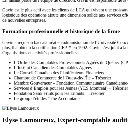
En faisant partie de l’équipe de direction, Gavin est responsable de la 
Gavin est le plus actif avec les clients de LCA qui vivent une croissanc
logistique des opérations ajoute une dimension solide aux services offe
de nouvelles entreprises.
Formation professionnelle et historique de la firme
Gavin a reçu son baccalauréat en administration de l’Université Conc
plus, il a obtenu la certification CFP™ en 1992. Gavin s’est joint à
Organisations et activités professionnelles
L’Ordre des Comptables Professionnels Agréés du Québec (C
L’Institut Canadien des Comptables Agrées
Le Conseil Canadien des Planificateurs Financiers
Chambre de Commerce de l’Ouest-de-l’Île – Trésorier
Membre Gouverneur – Fondation Communautaire Canadienne-I
Services d’Emplois pour les Jeunes (YES Montreal) – Trésorier
Fondation Sami Fruits pour les Enfants – Trésorier
Le group d’études “The Accountants”
Elyse Lamoureux,
Expert-comptable audit