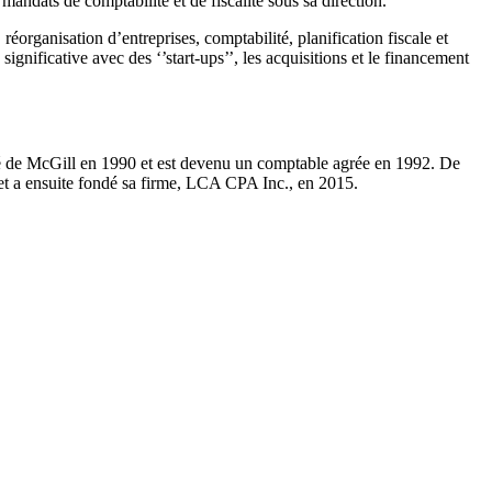
 mandats de comptabilité et de fiscalité sous sa direction.
réorganisation d’entreprises, comptabilité, planification fiscale et
gnificative avec des ‘’start-ups’’, les acquisitions et le financement
ité de McGill en 1990 et est devenu un comptable agrée en 1992. De
et a ensuite fondé sa firme, LCA CPA Inc., en 2015.