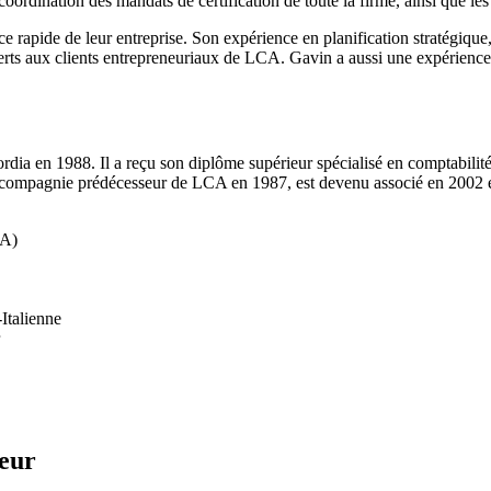
coordination des mandats de certification de toute la firme, ainsi que les
e rapide de leur entreprise. Son expérience en planification stratégique, 
rts aux clients entrepreneuriaux de LCA. Gavin a aussi une expérience si
ordia en 1988. Il a reçu son diplôme supérieur spécialisé en comptabil
 la compagnie prédécesseur de LCA en 1987, est devenu associé en 2002 
PA)
talienne
eur