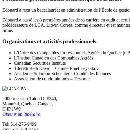
Edouard a reçu un baccalauréat en administration de l’École de gesti
Edouard a passé les 8 premières années de sa carrière en audit et certi
prédécesseure de LCA, Litwin Correa, comme directeur et est maintenant
firme.
Organisations et activités professionnels
L’Ordre des Comptables Professionnels Agréés du Québec (C
L’Institut Canadien des Comptables Agréés
Canadian Securities Institute
Tifereth Beth David – Comité Emet Leyaakov
Académie Solomon Schechter – Comité des finances
Association de condominiums – Trésorier
5000 rue Jean-Talon O, #240,
Montréal, Québec, Canada,
H4P 1W9
Obtenir un itinéraire
Tel: 514-276-9499
Fax: 514-738-8770