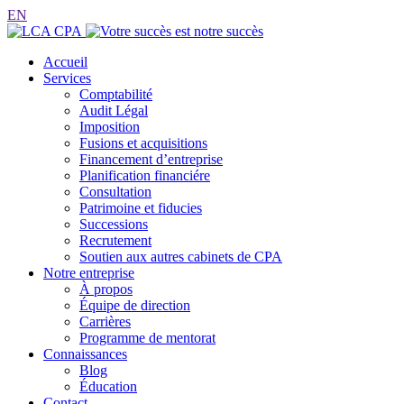
EN
Accueil
Services
Comptabilité
Audit Légal
Imposition
Fusions et acquisitions
Financement d’entreprise
Planification financiére
Consultation
Patrimoine et fiducies
Successions
Recrutement
Soutien aux autres cabinets de CPA
Notre entreprise
À propos
Équipe de direction
Carrières
Programme de mentorat
Connaissances
Blog
Éducation
Contact