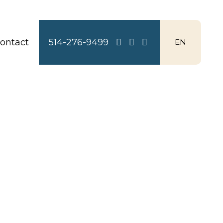
ontact
514-276-9499
EN